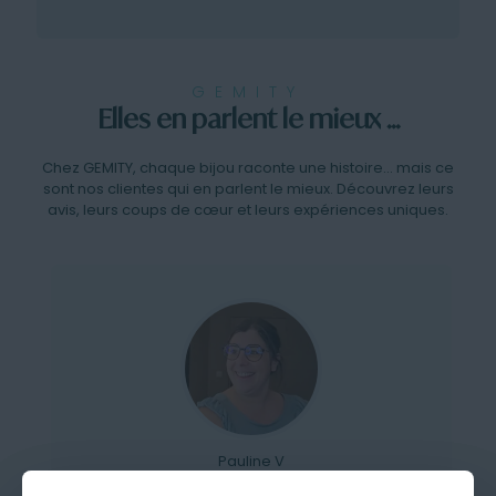
GEMITY
Elles en parlent le mieux ...
Chez GEMITY, chaque bijou raconte une histoire… mais ce
sont nos clientes qui en parlent le mieux. Découvrez leurs
avis, leurs coups de cœur et leurs expériences uniques.
Pauline V