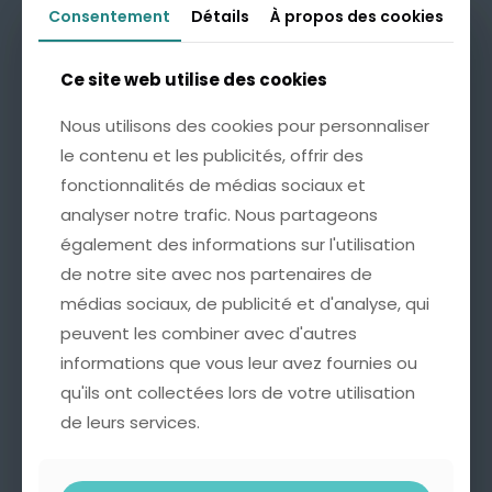
Consentement
Consentement
Détails
Détails
À propos des cookies
À propos des cookies
Le design est exactement ce que l’on peut
Ce site web utilise des cookies
Ce site web utilise des cookies
rechercher en tant que femme pour
ranger tous nos bijoux.
Nous utilisons des cookies pour personnaliser
Nous utilisons des cookies pour personnaliser
le contenu et les publicités, offrir des
le contenu et les publicités, offrir des
fonctionnalités de médias sociaux et
fonctionnalités de médias sociaux et
analyser notre trafic. Nous partageons
analyser notre trafic. Nous partageons
également des informations sur l'utilisation
également des informations sur l'utilisation
de notre site avec nos partenaires de
de notre site avec nos partenaires de
médias sociaux, de publicité et d'analyse, qui
médias sociaux, de publicité et d'analyse, qui
peuvent les combiner avec d'autres
peuvent les combiner avec d'autres
informations que vous leur avez fournies ou
informations que vous leur avez fournies ou
qu'ils ont collectées lors de votre utilisation
qu'ils ont collectées lors de votre utilisation
de leurs services.
de leurs services.