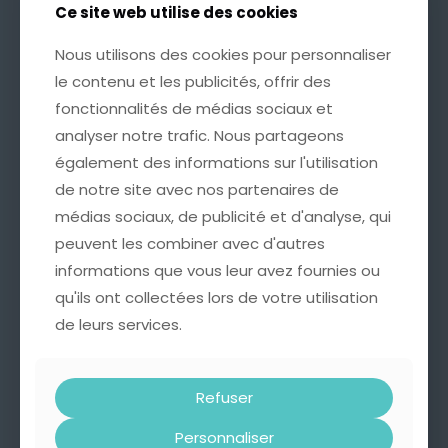
Ce site web utilise des cookies
Ce site web utilise des cookies
Nous utilisons des cookies pour personnaliser
Nous utilisons des cookies pour personnaliser
le contenu et les publicités, offrir des
le contenu et les publicités, offrir des
fonctionnalités de médias sociaux et
fonctionnalités de médias sociaux et
analyser notre trafic. Nous partageons
analyser notre trafic. Nous partageons
également des informations sur l'utilisation
également des informations sur l'utilisation
de notre site avec nos partenaires de
de notre site avec nos partenaires de
médias sociaux, de publicité et d'analyse, qui
médias sociaux, de publicité et d'analyse, qui
peuvent les combiner avec d'autres
peuvent les combiner avec d'autres
informations que vous leur avez fournies ou
informations que vous leur avez fournies ou
qu'ils ont collectées lors de votre utilisation
qu'ils ont collectées lors de votre utilisation
de leurs services.
de leurs services.
Refuser
Refuser
Personnaliser
Personnaliser