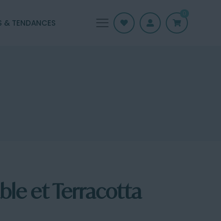
0
S & TENDANCES
le et Terracotta