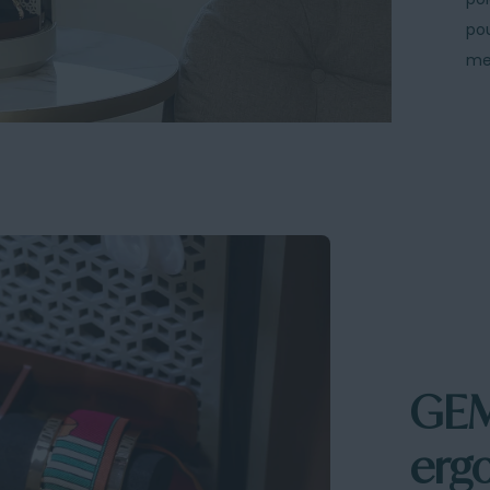
po
me
GEM
erg