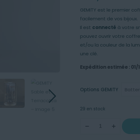
GEMITY est le premier cof
facilement de vos bijoux.
Il est
connecté
à votre sm
pouvez ouvrir votre coff
et/ou la couleur de la lum
une clé.
Expédition estimée : 01/
Options GEMITY
29 en stock
quantité
de
GEMITY