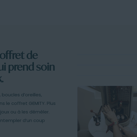
Sable
et
Terracotta
offret de
ui prend soin
.
 boucles d’oreilles,
 le coffret GEMITY. Plus
joux ou à les démêler.
ontempler d’un coup