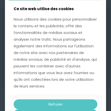
Ce site web utilise des cookies
Ce site web utilise des cookies
Nous utilisons des cookies pour personnaliser
Nous utilisons des cookies pour personnaliser
le contenu et les publicités, offrir des
le contenu et les publicités, offrir des
Commandes, retours et livraisons
fonctionnalités de médias sociaux et
fonctionnalités de médias sociaux et
analyser notre trafic. Nous partageons
analyser notre trafic. Nous partageons
Quelle est votre politique de retour ?
également des informations sur l'utilisation
également des informations sur l'utilisation
Quels sont les délais de livraison ?
de notre site avec nos partenaires de
de notre site avec nos partenaires de
médias sociaux, de publicité et d'analyse, qui
médias sociaux, de publicité et d'analyse, qui
Où puis-je retrouver ma facture ?
peuvent les combiner avec d'autres
peuvent les combiner avec d'autres
informations que vous leur avez fournies ou
informations que vous leur avez fournies ou
qu'ils ont collectées lors de votre utilisation
qu'ils ont collectées lors de votre utilisation
de leurs services.
de leurs services.
Refuser
Refuser
Mon compte et mes points de