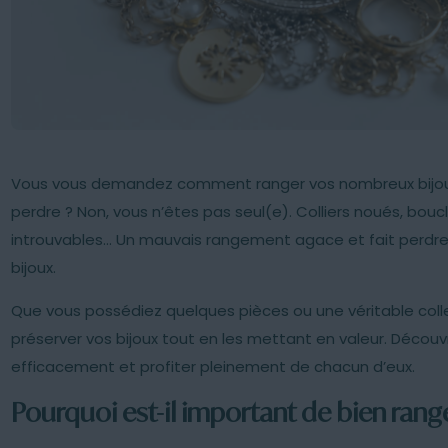
Vous vous demandez comment ranger vos nombreux bijoux 
perdre ? Non, vous n’êtes pas seul(e). Colliers noués, boucl
introuvables… Un mauvais rangement agace et fait perdre 
bijoux.
Que vous possédiez quelques pièces ou une véritable collec
préserver vos bijoux tout en les mettant en valeur. Découv
efficacement et profiter pleinement de chacun d’eux.
Pourquoi est-il important de bien range
026
03/07/2026
ent démêler un
Boîte à bijoux classique