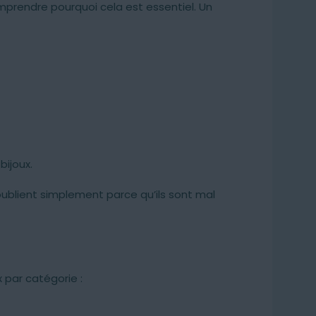
omprendre pourquoi cela est essentiel. Un
bijoux :
bijoux sans les abîmer
8 astuces pour ne plus
Guide complet
rien perdre
bijoux.
ublient simplement parce qu’ils sont mal
x par catégorie :