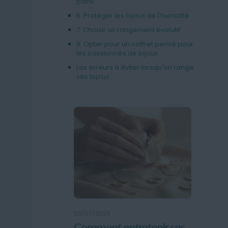
paire
6. Protéger les bijoux de l'humidité
7. Choisir un rangement évolutif
8. Opter pour un coffret pensé pour
les passionnés de bijoux
Les erreurs à éviter lorsqu'on range
ses bijoux
03/07/2026
03/07/2
nger ses
Comment entretenir ses
Comm