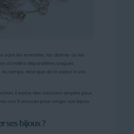
sans les emmêler, les abîmer ou les
es d’oreilles dépareillées, bagues
du temps, ainsi que de la valeur à vos
tion, il existe des solutions simples pour
rez nos 8 astuces pour ranger vos bijoux
r ses bijoux ?
02/07/2026
03/07/2026
Comment ranger ses
Comment entretenir 