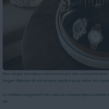
Bien ranger ses bijoux commence par des compartiments 
bague dispose de son propre espace pour éviter les rayures 
Le meilleur rangement est celui où chaque bijou possède
de :