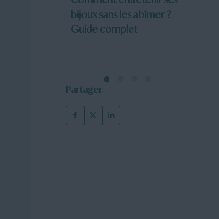
bijoux sans les abîmer ?
collie
our ne plus
Guide complet
avoir
Partager