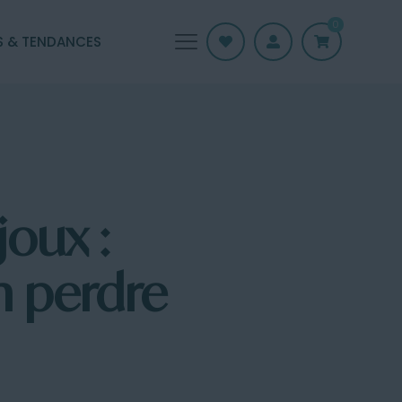
0
S & TENDANCES
oux :
n perdre