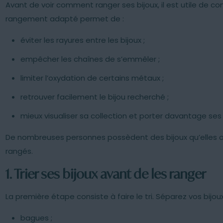
Avant de voir comment ranger ses bijoux, il est utile de c
r… et ne plus jamais
ou coffret connecté :
rangement adapté permet de :
 à recommencer
comment choisir ?
éviter les rayures entre les bijoux ;
empêcher les chaînes de s’emmêler ;
limiter l’oxydation de certains métaux ;
retrouver facilement le bijou recherché ;
mieux visualiser sa collection et porter davantage ses 
De nombreuses personnes possèdent des bijoux qu’elles o
rangés.
1. Trier ses bijoux avant de les ranger
La première étape consiste à faire le tri. Séparez vos bijou
bagues ;