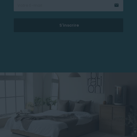
email
S'inscrire