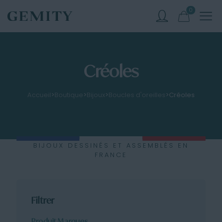
0
Créoles
Accueil
>
Boutique
>
Bijoux
>
Boucles d'oreilles
>
Créoles
BIJOUX DESSINÉS ET ASSEMBLÉS EN
FRANCE
Filtrer
Produit Marques