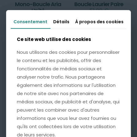
Mono-Boucle Aria
Boucle Laurier Paire
Unité
51,00
€
28,00
€
Consentement
Consentement
Détails
Détails
À propos des cookies
À propos des cookies
Ajouter au panier
Ajouter au panier
Ce site web utilise des cookies
Ce site web utilise des cookies
Nous utilisons des cookies pour personnaliser
Nous utilisons des cookies pour personnaliser
le contenu et les publicités, offrir des
le contenu et les publicités, offrir des
fonctionnalités de médias sociaux et
fonctionnalités de médias sociaux et
analyser notre trafic. Nous partageons
analyser notre trafic. Nous partageons
également des informations sur l'utilisation
également des informations sur l'utilisation
de notre site avec nos partenaires de
de notre site avec nos partenaires de
médias sociaux, de publicité et d'analyse, qui
médias sociaux, de publicité et d'analyse, qui
peuvent les combiner avec d'autres
peuvent les combiner avec d'autres
Boucle Filia Paire
informations que vous leur avez fournies ou
informations que vous leur avez fournies ou
90,00
€
qu'ils ont collectées lors de votre utilisation
qu'ils ont collectées lors de votre utilisation
Ajouter au panier
de leurs services.
de leurs services.