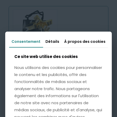
Consentement
Consentement
Détails
Détails
À propos des cookies
À propos des cookies
Ce site web utilise des cookies
Ce site web utilise des cookies
Emballage Cadeau avec
Carte Personnalisée
Nous utilisons des cookies pour personnaliser
Nous utilisons des cookies pour personnaliser
4,99
€
le contenu et les publicités, offrir des
le contenu et les publicités, offrir des
fonctionnalités de médias sociaux et
fonctionnalités de médias sociaux et
analyser notre trafic. Nous partageons
analyser notre trafic. Nous partageons
Cette option est idéale pour offrir un bijou
accompagné d’un mot doux, à l’occasion d’un
également des informations sur l'utilisation
également des informations sur l'utilisation
anniversaire, d’une fête ou de tout autre moment
de notre site avec nos partenaires de
de notre site avec nos partenaires de
important.
médias sociaux, de publicité et d'analyse, qui
médias sociaux, de publicité et d'analyse, qui
* Une pochette soignée, ornée d’un nœud doré
peuvent les combiner avec d'autres
peuvent les combiner avec d'autres