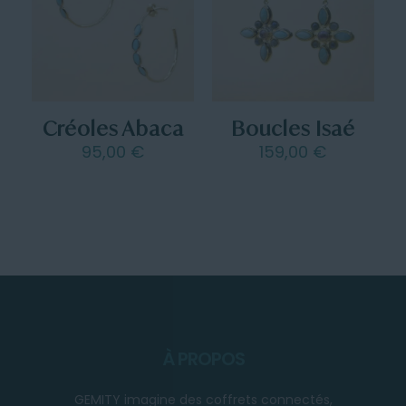
Créoles Abaca
Boucles Isaé
95,00
€
159,00
€
À PROPOS
GEMITY imagine des coffrets connectés,