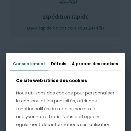
Expédition rapide
Envoi rapide de vos colis sous 24/48H
Consentement
Consentement
Détails
Détails
À propos des cookies
À propos des cookies
Ce site web utilise des cookies
Ce site web utilise des cookies
Nous utilisons des cookies pour personnaliser
Nous utilisons des cookies pour personnaliser
le contenu et les publicités, offrir des
le contenu et les publicités, offrir des
fonctionnalités de médias sociaux et
fonctionnalités de médias sociaux et
Emballage Cadeau avec
Carte Personnalisée
analyser notre trafic. Nous partageons
analyser notre trafic. Nous partageons
4,99
€
également des informations sur l'utilisation
également des informations sur l'utilisation