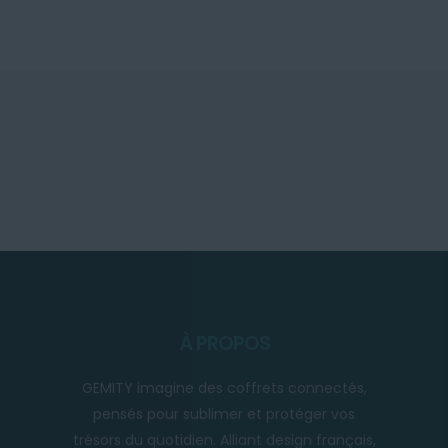
À PROPOS
GEMITY imagine des coffrets connectés,
pensés pour sublimer et protéger vos
trésors du quotidien. Alliant design français,