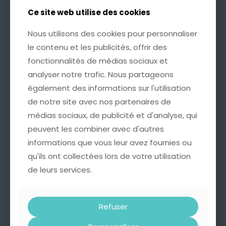
Ce site web utilise des cookies
Ce site web utilise des cookies
Nous utilisons des cookies pour personnaliser
Nous utilisons des cookies pour personnaliser
le contenu et les publicités, offrir des
le contenu et les publicités, offrir des
fonctionnalités de médias sociaux et
fonctionnalités de médias sociaux et
analyser notre trafic. Nous partageons
analyser notre trafic. Nous partageons
également des informations sur l'utilisation
également des informations sur l'utilisation
Emballage Cadeau avec
de notre site avec nos partenaires de
de notre site avec nos partenaires de
Carte Personnalisée
4,99
€
médias sociaux, de publicité et d'analyse, qui
médias sociaux, de publicité et d'analyse, qui
peuvent les combiner avec d'autres
peuvent les combiner avec d'autres
informations que vous leur avez fournies ou
informations que vous leur avez fournies ou
Cette option est idéale pour offrir un bijou
qu'ils ont collectées lors de votre utilisation
qu'ils ont collectées lors de votre utilisation
accompagné d’un mot doux, à l’occasion d’un
de leurs services.
de leurs services.
anniversaire, d’une fête ou de tout autre moment
important.
* Une pochette soignée, ornée d’un nœud doré
Refuser
Refuser
pour une présentation raffinée.
* Une carte sur laquelle nous pouvons inscrire un