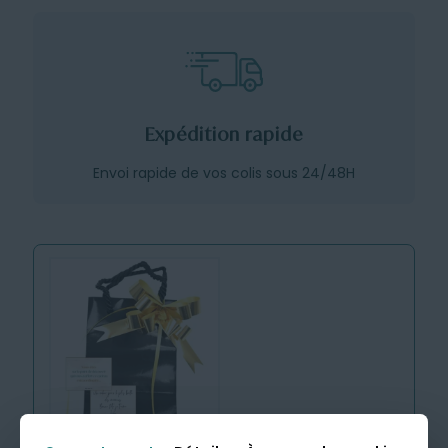
Expédition rapide
Envoi rapide de vos colis sous 24/48H