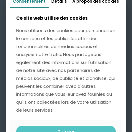
Consentement
Consentement
Détails
Détails
À propos des cookies
À propos des cookies
Emballage Cadeau avec
Carte Personnalisée
4,99
€
Ce site web utilise des cookies
Ce site web utilise des cookies
Nous utilisons des cookies pour personnaliser
Nous utilisons des cookies pour personnaliser
Cette option est idéale pour offrir un bijou
le contenu et les publicités, offrir des
le contenu et les publicités, offrir des
accompagné d’un mot doux, à l’occasion d’un
fonctionnalités de médias sociaux et
fonctionnalités de médias sociaux et
anniversaire, d’une fête ou de tout autre moment
important.
analyser notre trafic. Nous partageons
analyser notre trafic. Nous partageons
* Une pochette soignée, ornée d’un nœud doré
également des informations sur l'utilisation
également des informations sur l'utilisation
pour une présentation raffinée.
de notre site avec nos partenaires de
de notre site avec nos partenaires de
* Une carte sur laquelle nous pouvons inscrire un
médias sociaux, de publicité et d'analyse, qui
médias sociaux, de publicité et d'analyse, qui
mot personnalisé au verso (100 caractères max).
peuvent les combiner avec d'autres
peuvent les combiner avec d'autres
informations que vous leur avez fournies ou
informations que vous leur avez fournies ou
qu'ils ont collectées lors de votre utilisation
qu'ils ont collectées lors de votre utilisation
Informations complémentaires
de leurs services.
de leurs services.
Avis
0
Refuser
Refuser