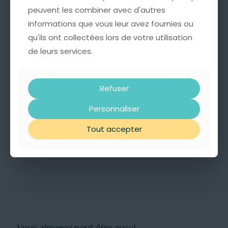
Informations complémentaires
peuvent les combiner avec d'autres
peuvent les combiner avec d'autres
Avis
0
informations que vous leur avez fournies ou
informations que vous leur avez fournies ou
qu'ils ont collectées lors de votre utilisation
qu'ils ont collectées lors de votre utilisation
de leurs services.
de leurs services.
Marques
Belle Mais Pas Que
Matériaux
Refuser
Refuser
Cordon, Perles
Personnaliser
Personnaliser
Styles
Moderne
Tout accepter
Tout accepter