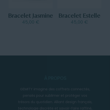
Bracelet Jasmine
Bracelet Estelle
45,00
€
45,00
€
À PROPOS
GEMITY imagine des coffrets connectés,
pensés pour sublimer et protéger vos
trésors du quotidien. Alliant design français,
technologie discrète et savoir-faire raffiné,