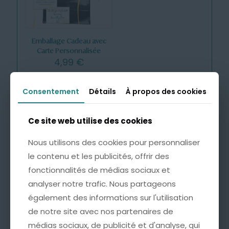
Emballage Cadeau avec
Carte Personnalisée
4,99
€
Consentement
Consentement
Détails
Détails
À propos des cookies
À propos des cookies
Cette option est idéale pour offrir un bijou
accompagné d’un mot doux, à l’occasion d’un
anniversaire, d’une fête ou de tout autre moment
Ce site web utilise des cookies
Ce site web utilise des cookies
important.
Nous utilisons des cookies pour personnaliser
Nous utilisons des cookies pour personnaliser
* Une pochette soignée, ornée d’un nœud doré
le contenu et les publicités, offrir des
le contenu et les publicités, offrir des
pour une présentation raffinée.
* Une carte sur laquelle nous pouvons inscrire un
fonctionnalités de médias sociaux et
fonctionnalités de médias sociaux et
mot personnalisé au verso (100 caractères max).
analyser notre trafic. Nous partageons
analyser notre trafic. Nous partageons
également des informations sur l'utilisation
également des informations sur l'utilisation
de notre site avec nos partenaires de
de notre site avec nos partenaires de
médias sociaux, de publicité et d'analyse, qui
médias sociaux, de publicité et d'analyse, qui