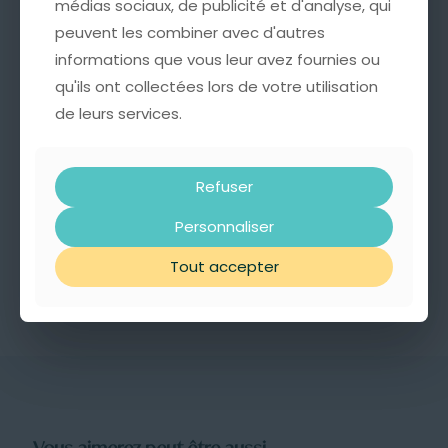
Informations complémentaires
médias sociaux, de publicité et d'analyse, qui
médias sociaux, de publicité et d'analyse, qui
peuvent les combiner avec d'autres
peuvent les combiner avec d'autres
Avis
0
informations que vous leur avez fournies ou
informations que vous leur avez fournies ou
qu'ils ont collectées lors de votre utilisation
qu'ils ont collectées lors de votre utilisation
Marques
de leurs services.
de leurs services.
Belle Mais Pas Que
Matériaux
Cordon, Perles
Refuser
Refuser
Styles
Personnaliser
Personnaliser
Moderne
Tout accepter
Tout accepter