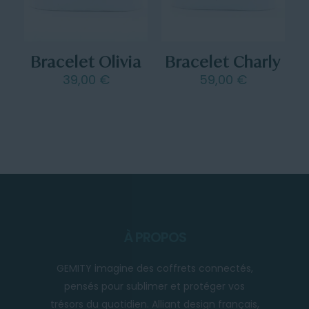
Bracelet Olivia
Bracelet Charly
39,00
€
59,00
€
À PROPOS
GEMITY imagine des coffrets connectés,
pensés pour sublimer et protéger vos
trésors du quotidien. Alliant design français,