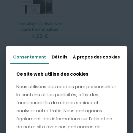
Emballage Cadeau avec
Carte Personnalisée
4,99
€
Consentement
Consentement
Détails
Détails
À propos des cookies
À propos des cookies
Cette option est idéale pour offrir un bijou
accompagné d’un mot doux, à l’occasion d’un
anniversaire, d’une fête ou de tout autre moment
Ce site web utilise des cookies
Ce site web utilise des cookies
important.
* Une pochette soignée, ornée d’un nœud doré
Nous utilisons des cookies pour personnaliser
Nous utilisons des cookies pour personnaliser
pour une présentation raffinée.
le contenu et les publicités, offrir des
le contenu et les publicités, offrir des
* Une carte sur laquelle nous pouvons inscrire un
mot personnalisé au verso (100 caractères max).
fonctionnalités de médias sociaux et
fonctionnalités de médias sociaux et
analyser notre trafic. Nous partageons
analyser notre trafic. Nous partageons
également des informations sur l'utilisation
également des informations sur l'utilisation
de notre site avec nos partenaires de
de notre site avec nos partenaires de