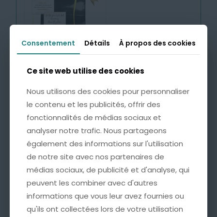
Consentement
Consentement
Détails
Détails
À propos des cookies
À propos des cookies
Emballage Cadeau avec
Carte Personnalisée
4,99
€
Ce site web utilise des cookies
Ce site web utilise des cookies
Nous utilisons des cookies pour personnaliser
Nous utilisons des cookies pour personnaliser
Cette option est idéale pour offrir un bijou
le contenu et les publicités, offrir des
le contenu et les publicités, offrir des
accompagné d’un mot doux, à l’occasion d’un
fonctionnalités de médias sociaux et
fonctionnalités de médias sociaux et
anniversaire, d’une fête ou de tout autre moment
important.
analyser notre trafic. Nous partageons
analyser notre trafic. Nous partageons
également des informations sur l'utilisation
également des informations sur l'utilisation
* Une pochette soignée, ornée d’un nœud doré
pour une présentation raffinée.
de notre site avec nos partenaires de
de notre site avec nos partenaires de
* Une carte sur laquelle nous pouvons inscrire un
médias sociaux, de publicité et d'analyse, qui
médias sociaux, de publicité et d'analyse, qui
mot personnalisé au verso (100 caractères max).
peuvent les combiner avec d'autres
peuvent les combiner avec d'autres
informations que vous leur avez fournies ou
informations que vous leur avez fournies ou
qu'ils ont collectées lors de votre utilisation
qu'ils ont collectées lors de votre utilisation