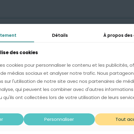
tement
tement
Détails
Détails
À propos des
À propos des
Cette option est idéale pour 
l’occasion d’un anniversaire,
e Cadeau avec Carte
ilise des cookies
ilise des cookies
ersonnalisée
* Une pochette soignée, orné
4,99
€
es cookies pour personnaliser le contenu et les publicités, of
es cookies pour personnaliser le contenu et les publicités, of
raffinée.
s de médias sociaux et analyser notre trafic. Nous partage
s de médias sociaux et analyser notre trafic. Nous partage
* Une carte sur laquelle nous
s sur l'utilisation de notre site avec nos partenaires de méd
s sur l'utilisation de notre site avec nos partenaires de méd
(100 caractères max).
analyse, qui peuvent les combiner avec d'autres informations
analyse, qui peuvent les combiner avec d'autres informations
 qu'ils ont collectées lors de votre utilisation de leurs servic
 qu'ils ont collectées lors de votre utilisation de leurs servic
ntaires
Avis
0
er
er
Personnaliser
Personnaliser
Tout ac
Tout ac