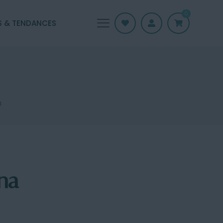
0
S & TENDANCES
a
ina