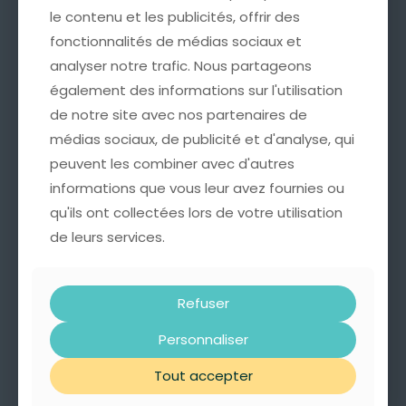
le contenu et les publicités, offrir des
le contenu et les publicités, offrir des
fonctionnalités de médias sociaux et
fonctionnalités de médias sociaux et
analyser notre trafic. Nous partageons
analyser notre trafic. Nous partageons
Emballage Cadeau avec
également des informations sur l'utilisation
également des informations sur l'utilisation
Carte Personnalisée
de notre site avec nos partenaires de
de notre site avec nos partenaires de
4,99
€
médias sociaux, de publicité et d'analyse, qui
médias sociaux, de publicité et d'analyse, qui
peuvent les combiner avec d'autres
peuvent les combiner avec d'autres
informations que vous leur avez fournies ou
informations que vous leur avez fournies ou
Cette option est idéale pour offrir un bijou
accompagné d’un mot doux, à l’occasion d’un
qu'ils ont collectées lors de votre utilisation
qu'ils ont collectées lors de votre utilisation
anniversaire, d’une fête ou de tout autre moment
de leurs services.
de leurs services.
important.
* Une pochette soignée, ornée d’un nœud doré
pour une présentation raffinée.
Refuser
Refuser
* Une carte sur laquelle nous pouvons inscrire un
mot personnalisé au verso (100 caractères max).
Personnaliser
Personnaliser
Tout accepter
Tout accepter