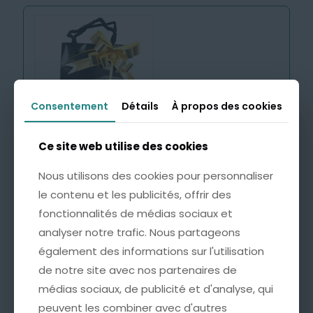
Consentement
Consentement
Détails
Détails
À propos des cookies
À propos des cookies
Ce site web utilise des cookies
Ce site web utilise des cookies
Emballage Cadeau avec
Carte Personnalisée
Nous utilisons des cookies pour personnaliser
Nous utilisons des cookies pour personnaliser
4,99
€
le contenu et les publicités, offrir des
le contenu et les publicités, offrir des
fonctionnalités de médias sociaux et
fonctionnalités de médias sociaux et
Cette option est idéale pour offrir un bijou
analyser notre trafic. Nous partageons
analyser notre trafic. Nous partageons
accompagné d’un mot doux, à l’occasion d’un
également des informations sur l'utilisation
également des informations sur l'utilisation
anniversaire, d’une fête ou de tout autre moment
de notre site avec nos partenaires de
de notre site avec nos partenaires de
important.
médias sociaux, de publicité et d'analyse, qui
médias sociaux, de publicité et d'analyse, qui
* Une pochette soignée, ornée d’un nœud doré
peuvent les combiner avec d'autres
peuvent les combiner avec d'autres
pour une présentation raffinée.