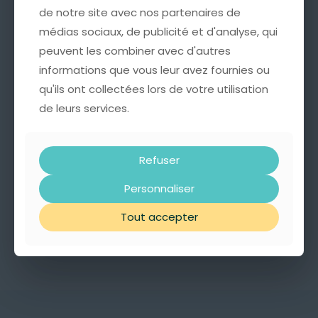
de notre site avec nos partenaires de
de notre site avec nos partenaires de
médias sociaux, de publicité et d'analyse, qui
médias sociaux, de publicité et d'analyse, qui
Informations complémentaires
peuvent les combiner avec d'autres
peuvent les combiner avec d'autres
Avis
0
informations que vous leur avez fournies ou
informations que vous leur avez fournies ou
qu'ils ont collectées lors de votre utilisation
qu'ils ont collectées lors de votre utilisation
de leurs services.
de leurs services.
Marques
Belle Mais Pas Que
Matériaux
Refuser
Refuser
Perles
Personnaliser
Personnaliser
Styles
Moderne
Tout accepter
Tout accepter