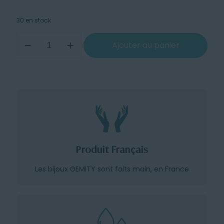
30 en stock
quantité
Ajouter au panier
de
Module
vide-
poche
-
turquoise
Produit Français
Les bijoux GEMITY sont faits main, en France