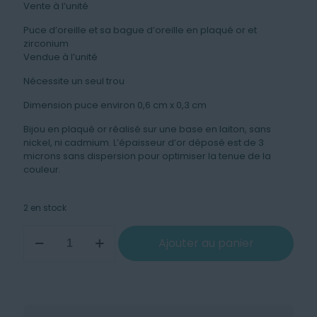
Vente à l’unité
Puce d’oreille et sa bague d’oreille en plaqué or et
zirconium
Vendue à l’unité
Nécessite un seul trou
Dimension puce environ 0,6 cm x 0,3 cm
Bijou en plaqué or réalisé sur une base en laiton, sans
nickel, ni cadmium. L’épaisseur d’or déposé est de 3
microns sans dispersion pour optimiser la tenue de la
couleur.
2 en stock
quantité
Ajouter au panier
de
Mono-
Boucle
Eternia