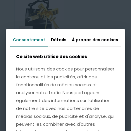
Consentement
Consentement
Détails
Détails
À propos des cookies
À propos des cookies
Emballage Cadeau avec
Ce site web utilise des cookies
Ce site web utilise des cookies
Carte Personnalisée
4,99
€
Nous utilisons des cookies pour personnaliser
Nous utilisons des cookies pour personnaliser
le contenu et les publicités, offrir des
le contenu et les publicités, offrir des
fonctionnalités de médias sociaux et
fonctionnalités de médias sociaux et
Cette option est idéale pour offrir un bijou
analyser notre trafic. Nous partageons
analyser notre trafic. Nous partageons
accompagné d’un mot doux, à l’occasion d’un
anniversaire, d’une fête ou de tout autre moment
également des informations sur l'utilisation
également des informations sur l'utilisation
important.
de notre site avec nos partenaires de
de notre site avec nos partenaires de
* Une pochette soignée, ornée d’un nœud doré
médias sociaux, de publicité et d'analyse, qui
médias sociaux, de publicité et d'analyse, qui
pour une présentation raffinée.
peuvent les combiner avec d'autres
peuvent les combiner avec d'autres
* Une carte sur laquelle nous pouvons inscrire un
mot personnalisé au verso (100 caractères max).