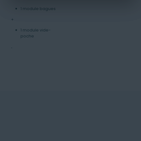
1 module bagues
+
1 module vide-
poche
.