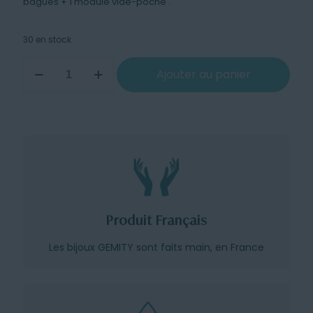
bagues + 1 module vide-poche .
30 en stock
quantité
Ajouter au panier
de
Pack
de
3
Modules
:
montres
+
bagues
+
vide-
Produit Français
poche
turquoise
Les bijoux GEMITY sont faits main, en France