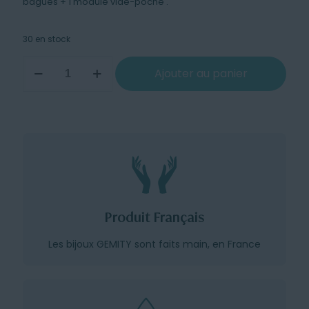
bagues + 1 module vide-poche .
30 en stock
quantité
Ajouter au panier
de
Pack
de
3
Modules
:
montres
+
bagues
+
vide-
Produit Français
poche
Sable
Les bijoux GEMITY sont faits main, en France
et
Terracotta