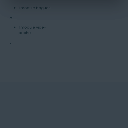
1 module bagues
+
1 module vide-
poche
.