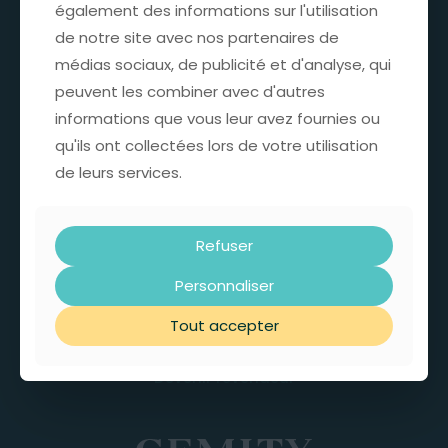
également des informations sur l'utilisation
également des informations sur l'utilisation
de notre site avec nos partenaires de
de notre site avec nos partenaires de
Actualités & tendances
médias sociaux, de publicité et d'analyse, qui
médias sociaux, de publicité et d'analyse, qui
peuvent les combiner avec d'autres
peuvent les combiner avec d'autres
INFOS & SUPPORT
informations que vous leur avez fournies ou
informations que vous leur avez fournies ou
qu'ils ont collectées lors de votre utilisation
qu'ils ont collectées lors de votre utilisation
L’entreprise
de leurs services.
de leurs services.
Politique RSE
Refuser
Refuser
F.A.Q GEMITY
Personnaliser
Personnaliser
Contactez nous
Tout accepter
Tout accepter
Support – SAV
Devenir revendeur