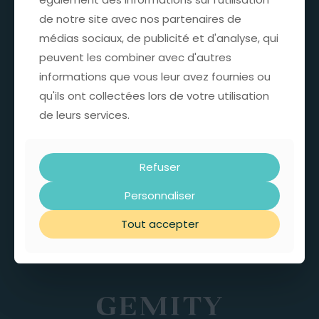
Actualités & tendances
de notre site avec nos partenaires de
de notre site avec nos partenaires de
médias sociaux, de publicité et d'analyse, qui
médias sociaux, de publicité et d'analyse, qui
peuvent les combiner avec d'autres
peuvent les combiner avec d'autres
INFOS & SUPPORT
informations que vous leur avez fournies ou
informations que vous leur avez fournies ou
qu'ils ont collectées lors de votre utilisation
qu'ils ont collectées lors de votre utilisation
L’entreprise
de leurs services.
de leurs services.
Politique RSE
F.A.Q GEMITY
Refuser
Refuser
Contactez nous
Personnaliser
Personnaliser
Support – SAV
Tout accepter
Tout accepter
Devenir revendeur