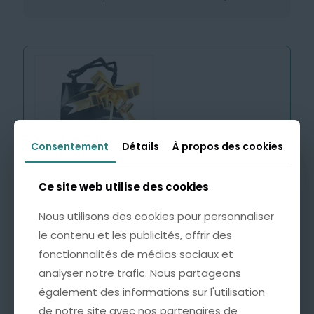
Consentement
Consentement
Détails
Détails
À propos des cookies
À propos des cookies
Ce site web utilise des cookies
Ce site web utilise des cookies
Emballage Cadeau avec
Carte Personnalisée
Nous utilisons des cookies pour personnaliser
Nous utilisons des cookies pour personnaliser
4,99
€
le contenu et les publicités, offrir des
le contenu et les publicités, offrir des
fonctionnalités de médias sociaux et
fonctionnalités de médias sociaux et
Cette option est idéale pour offrir un bijou
analyser notre trafic. Nous partageons
analyser notre trafic. Nous partageons
accompagné d’un mot doux, à l’occasion d’un
également des informations sur l'utilisation
également des informations sur l'utilisation
anniversaire, d’une fête ou de tout autre moment
de notre site avec nos partenaires de
de notre site avec nos partenaires de
important.