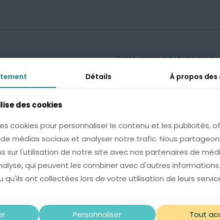
Cette option est idéale pour 
l’occasion d’un anniversaire,
e Cadeau avec Carte
tement
tement
Détails
Détails
À propos des
À propos des
ersonnalisée
* Une pochette soignée, orné
4,99
€
ilise des cookies
ilise des cookies
raffinée.
* Une carte sur laquelle nous
es cookies pour personnaliser le contenu et les publicités, of
es cookies pour personnaliser le contenu et les publicités, of
(100 caractères max).
s de médias sociaux et analyser notre trafic. Nous partage
s de médias sociaux et analyser notre trafic. Nous partage
s sur l'utilisation de notre site avec nos partenaires de méd
s sur l'utilisation de notre site avec nos partenaires de méd
analyse, qui peuvent les combiner avec d'autres informations
analyse, qui peuvent les combiner avec d'autres informations
 qu'ils ont collectées lors de votre utilisation de leurs servic
 qu'ils ont collectées lors de votre utilisation de leurs servic
ntaires
Avis
0
er
er
Personnaliser
Personnaliser
Tout ac
Tout ac