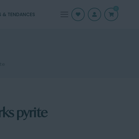
0
S & TENDANCES
te
ks pyrite