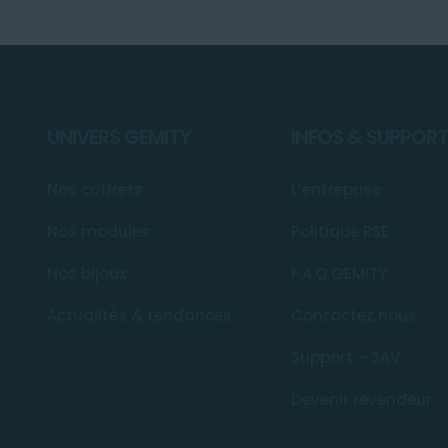
UNIVERS GEMITY
INFOS & SUPPOR
Nos coffrets
L’entreprise
Nos modules
Politique RSE
Nos bijoux
F.A.Q GEMITY
Actualités & tendances
Contactez nous
Support – SAV
Devenir revendeur