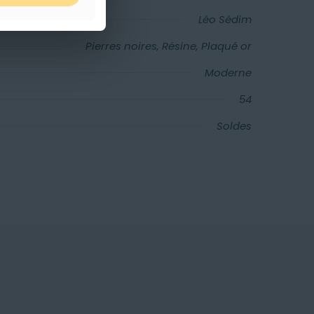
Léo Sédim
Pierres noires, Résine, Plaqué or
Moderne
54
Soldes